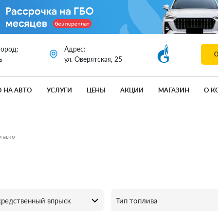
город:
Адрес:
ь
ул. Оверятская, 25
О НА АВТО
УСЛУГИ
ЦЕНЫ
АКЦИИ
МАГАЗИН
О К
 авто