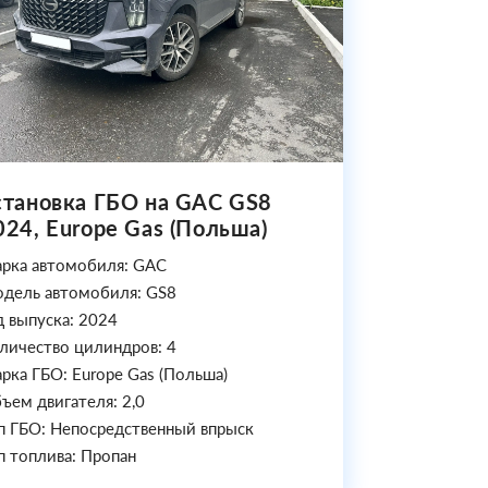
становка ГБО на GAC GS8
024, Europe Gas (Польша)
рка автомобиля: GAC
дель автомобиля: GS8
д выпуска: 2024
личество цилиндров: 4
рка ГБО: Europe Gas (Польша)
ъем двигателя: 2,0
п ГБО: Непосредственный впрыск
п топлива: Пропан