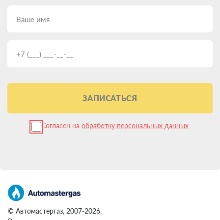
Dodge?
Еще один популярный вопрос: можно ли поставить ГБО на
мой автомобиль? Почти всегда ответ — да, ограничений
минимум. Современные системы совместимы практически с
любыми двигателями. Но есть пара нюансов:
Ставить ГБО лучше на технически исправный Dodge. Перед
установкой специалисты проверят мотор и дадут
рекомендации по обслуживанию.
ЗАПИСАТЬСЯ
Качественное ГБО не влияет на заводскую гарантию. Чтобы
прояснить все детали, запишитесь на консультацию к
профессионалам. Они оценят возможность установки под ваш
Согласен на
обработку персональных данных
случай.
Пошаговый алгоритм установки
ГБО на Dodge
Итак, решение принято — переводим ваш Dodge на газ. Что в
плане?
© Автомастергаз, 2007-2026.
Найти проверенный сертифицированный центр.