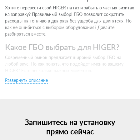
Хотите перевести свой HIGER на газ и забыть о частых визитах
на заправку? Правильный выбор! ГБО позволит сократить
расходы на топливо в два раза без ущерба для двигателя. Но
как не ошибиться с выбором оборудования? Давайте
разбираться вместе.
Какое ГБО выбрать для HIGER?
Современный рынок предлагает широкий выбор ГБО на
любой вкус. Но как понять, что подойдет именно вашему
HIGER? Есть несколько важных моментов:
Развернуть описание
Тип двигателя. Инжектор хорошо совместим с 4 поколением,
турбо — с 5 и выше.
Бренд производителя. Выбирайте проверенные марки c
хорошей репутацией.
Сертификаты и гарантии. Ищите оборудование с
сертификацией для РФ и официальной гарантией.
Запишитесь на установку
Цена. Не гонитесь за супер-скидками — экономия на качестве
ГБО может привести к затратным ремонтам. Но проще всего
прямо сейчас
— проконсультироваться у специалистов. Они подберут