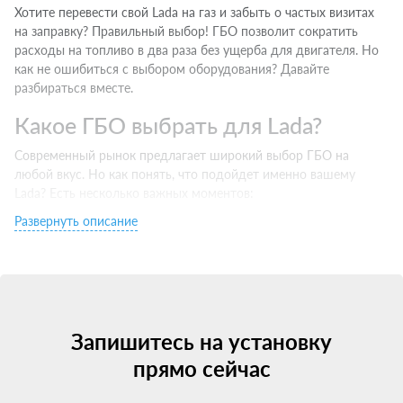
Хотите перевести свой Lada на газ и забыть о частых визитах
на заправку? Правильный выбор! ГБО позволит сократить
расходы на топливо в два раза без ущерба для двигателя. Но
как не ошибиться с выбором оборудования? Давайте
разбираться вместе.
Какое ГБО выбрать для Lada?
Современный рынок предлагает широкий выбор ГБО на
любой вкус. Но как понять, что подойдет именно вашему
Lada? Есть несколько важных моментов:
Развернуть описание
Тип двигателя. Инжектор хорошо совместим с 4 поколением,
турбо — с 5 и выше.
Бренд производителя. Выбирайте проверенные марки c
хорошей репутацией.
Сертификаты и гарантии. Ищите оборудование с
сертификацией для РФ и официальной гарантией.
Запишитесь на установку
Цена. Не гонитесь за супер-скидками — экономия на качестве
ГБО может привести к затратным ремонтам. Но проще всего
прямо сейчас
— проконсультироваться у специалистов. Они подберут
оптимальный вариант под ваш Lada и стиль вождения.