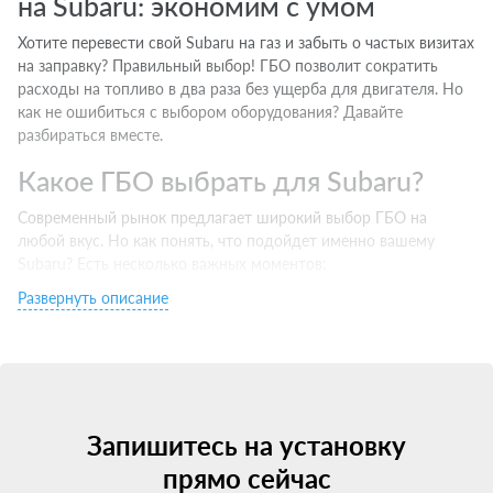
на Subaru: экономим с умом
Хотите перевести свой Subaru на газ и забыть о частых визитах
на заправку? Правильный выбор! ГБО позволит сократить
расходы на топливо в два раза без ущерба для двигателя. Но
как не ошибиться с выбором оборудования? Давайте
разбираться вместе.
Какое ГБО выбрать для Subaru?
Современный рынок предлагает широкий выбор ГБО на
любой вкус. Но как понять, что подойдет именно вашему
Subaru? Есть несколько важных моментов:
Развернуть описание
Тип двигателя. Инжектор хорошо совместим с 4 поколением,
турбо — с 5 и выше.
Бренд производителя. Выбирайте проверенные марки c
хорошей репутацией.
Сертификаты и гарантии. Ищите оборудование с
сертификацией для РФ и официальной гарантией.
Запишитесь на установку
Цена. Не гонитесь за супер-скидками — экономия на качестве
ГБО может привести к затратным ремонтам. Но проще всего
прямо сейчас
— проконсультироваться у специалистов. Они подберут