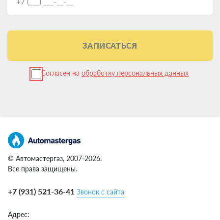
любыми двигателями. Но есть пара нюансов:
Ставить ГБО лучше на технически исправный Brilliance. Перед
установкой специалисты проверят мотор и дадут
рекомендации по обслуживанию.
ЗАПИСАТЬСЯ
Качественное ГБО не влияет на заводскую гарантию. Чтобы
прояснить все детали, запишитесь на консультацию к
профессионалам. Они оценят возможность установки под ваш
Согласен на
обработку персональных данных
случай.
Пошаговый алгоритм установки
ГБО на Brilliance
Итак, решение принято — переводим ваш Brilliance на газ. Что
в плане?
© Автомастергаз, 2007-2026.
Найти проверенный сертифицированный центр.
Все права защищены.
Обращайте внимание на опыт, отзывы, гарантийные
обязательства.
+7 (931) 521-36-41
Звонок с сайта
Определиться с системой ГБО и брендом. Здесь важно
прислушаться к советам мастеров.
Записаться на установку. Обычно просят приехать с
Адрес: