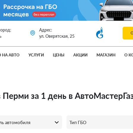
город:
Адрес:
ь
ул. Оверятская, 25
О НА АВТО
УСЛУГИ
ЦЕНЫ
АКЦИИ
МАГАЗИН
О К
в Перми за 1 день в АвтоМастерГа