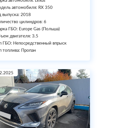
рка автомобиля: Lexus
дель автомобиля: RX 350
д выпуска: 2018
личество цилиндров: 6
рка ГБО: Europe Gas (Польша)
ъем двигателя: 3.5
п ГБО: Непосредственный впрыск
п топлива: Пропан
2.2025