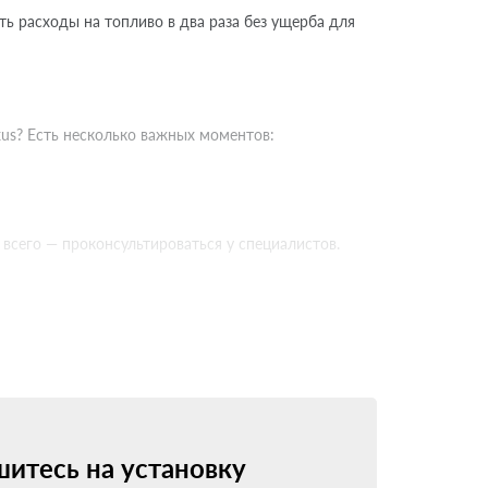
ть расходы на топливо в два раза без ущерба для
us? Есть несколько важных моментов:
всего — проконсультироваться у специалистов.
 минимум. Современные системы совместимы
ндации по обслуживанию.
рофессионалам. Они оценят возможность
итесь на установку