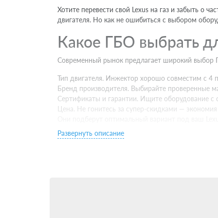
Хотите перевести свой Lexus на газ и забыть о ч
двигателя. Но как не ошибиться с выбором обору
Какое ГБО выбрать дл
Современный рынок предлагает широкий выбор ГБ
Тип двигателя. Инжектор хорошо совместим с 4 п
Бренд производителя. Выбирайте проверенные ма
Сертификаты и гарантии. Ищите оборудование с 
Цена. Не гонитесь за супер-скидками — экономия
Они подберут оптимальный вариант под ваш Lexu
Развернуть описание
Подойдет ли ГБО для 
Еще один популярный вопрос: можно ли поставит
практически с любыми двигателями. Но есть пар
Ставить ГБО лучше на технически исправный Lex
Качественное ГБО не влияет на заводскую гарант
установки под ваш случай.