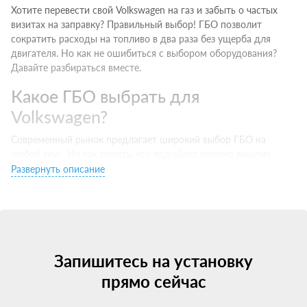
Хотите перевести свой Volkswagen на газ и забыть о частых
визитах на заправку? Правильный выбор! ГБО позволит
сократить расходы на топливо в два раза без ущерба для
двигателя. Но как не ошибиться с выбором оборудования?
Давайте разбираться вместе.
Какое ГБО выбрать для
Volkswagen?
Современный рынок предлагает широкий выбор ГБО на
любой вкус. Но как понять, что подойдет именно вашему
Volkswagen? Есть несколько важных моментов:
Развернуть описание
Тип двигателя. Инжектор хорошо совместим с 4 поколением,
турбо — с 5 и выше.
Бренд производителя. Выбирайте проверенные марки c
хорошей репутацией.
Сертификаты и гарантии. Ищите оборудование с
Запишитесь на установку
сертификацией для РФ и официальной гарантией.
прямо сейчас
Цена. Не гонитесь за супер-скидками — экономия на качестве
ГБО может привести к затратным ремонтам. Но проще всего