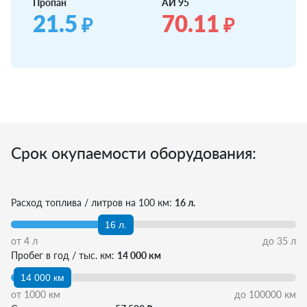
Пропан
АИ 95
21.5
70.11
₽
₽
Срок окупаемости оборудования:
Расход топлива / литров на 100 км:
16 л.
16 л.
от
4
л
до
35
л
Пробег в год / тыс. км:
14 000 км
14 000 км
от
1000
км
до
100000
км