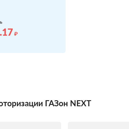
ль
.17
₽
моторизации ГАЗон NEXT