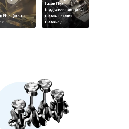
Газон Next
(подключение троса
н Next (почти
переключения
в)
передач)