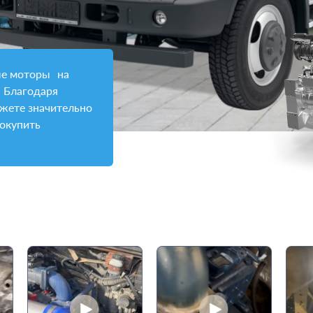
ые моторы на
. Благодаря
ожете значительно
 окупить