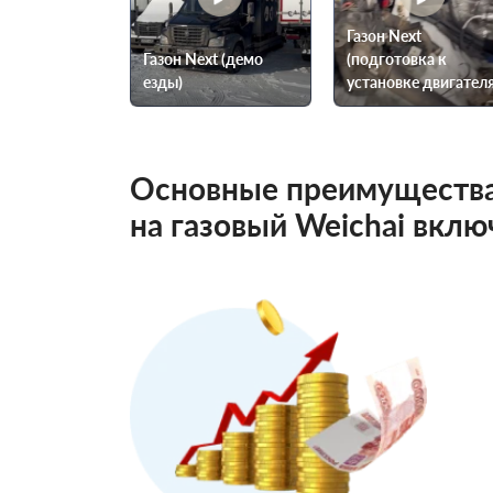
Газон Next
Газон Next (демо
(подготовка к
езды)
установке двигателя
Основные преимущества
на газовый Weichai вклю