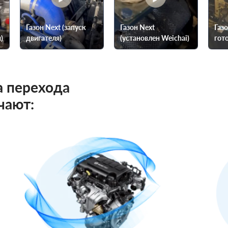
Газон Next (запуск
Газон Next
Газо
)
двигателя)
(установлен Weichai)
гото
 перехода
чают: