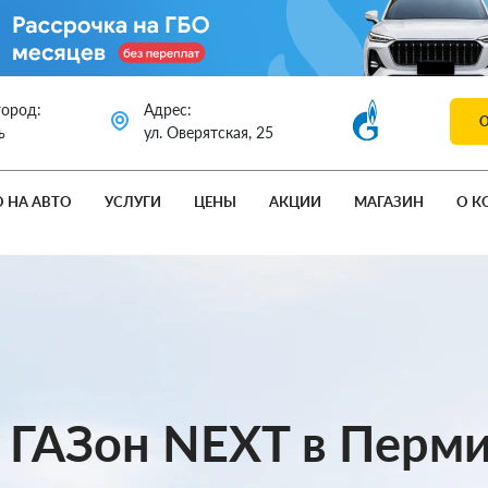
город:
Адрес:
ь
ул. Оверятская, 25
О НА АВТО
УСЛУГИ
ЦЕНЫ
АКЦИИ
МАГАЗИН
О К
 ГАЗон NEXT в Перм