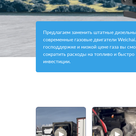
Предлагаем заменить штатные дизельн
современные газовые двигатели Weichai
господдержке и низкой цене газа вы см
сократить расходы на топливо и быстро
инвестиции.