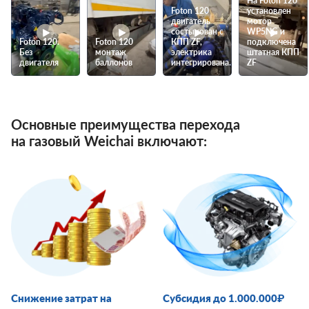
На Foton 120
Foton 120
установлен
двигатель
мотор
состыкован с
WP5NG и
Foton 120.
Foton 120
КПП ZF,
подключена
Без
монтаж
электрика
штатная КПП
двигателя
баллонов
интегрирована.
ZF
Основные преимущества перехода
на газовый Weichai включают:
Снижение затрат на
Субсидия до 1.000.000₽