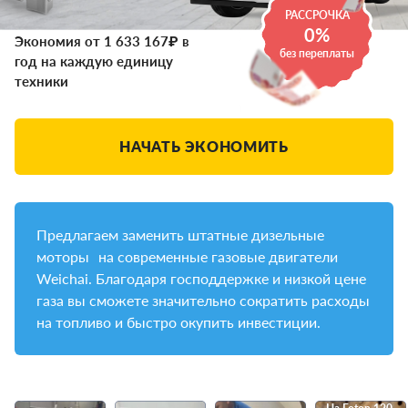
РАССРОЧКА
0%
Экономия от 1 633 167₽ в
без переплаты
год на каждую единицу
техники
НАЧАТЬ ЭКОНОМИТЬ
Предлагаем заменить штатные дизельные
моторы на современные газовые двигатели
Weichai. Благодаря господдержке и низкой цене
газа вы сможете значительно сократить расходы
на топливо и быстро окупить инвестиции.