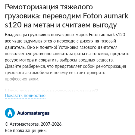
Ремоторизация тяжелого
грузовика: переводим Foton aumark
s120 на метан и считаем выгоду
Владельцы грузовиков популярных марок Foton aumark s120
все чаще задумываются о переходе с дизеля на газовый
двигатель. Оно и понятно! Установка газового двигателя
позволяет существенно снизить затраты на топливо, продлить
ресурс мотора и сократить выбросы вредных веществ.
Давайте разберемся, что представляет собой ремоторизация
грузового автомобиля и почему ее стоит доверить
профессионалам.
Что такое ремоторизация?
Показать полностью
Если по-простому, ремоторизация — это замена штатного
дизеля на газовый двигатель, работающий на сжатом
природном газе (метане). Процесс включает такие шаги:
© Автомастергаз, 2007-2026.
Демонтаж дизельного мотора вместе со всем навесным
Все права защищены.
оборудованием