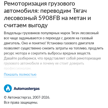
Ремоторизация грузового
автомобиля: переводим Тягач
лесовозный 5908FB на метан и
считаем выгоду
Владельцы грузовиков популярных марок Тягач лесовозный
все чаще задумываются о переходе с дизеля на газовый
двигатель. Оно и понятно! Установка газового двигателя
позволяет существенно снизить затраты на топливо, продлить
ресурс мотора и сократить выбросы вредных веществ.
Давайте разберемся, что представляет собой ремоторизация
грузового автомобиля и почему ее стоит доверить
профессионалам.
Показать полностью
Что такое ремоторизация?
Если по-простому, ремоторизация — это замена штатного
дизеля на газовый двигатель, работающий на сжатом
природном газе (метане). Процесс включает такие шаги:
© Автомастергаз, 2007-2026.
Все права защищены.
Демонтаж дизельного мотора вместе со всем навесным