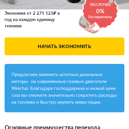
РАССРОЧКА
0%
Экономия от 2 271 123₽ в
без переплаты
год на каждую единицу
техники
НАЧАТЬ ЭКОНОМИТЬ
Предлагаем заменить штатные дизельные
моторы на современные газовые двигатели
Weichai. Благодаря господдержке и низкой цене
газа вы сможете значительно сократить расходы
на топливо и быстро окупить инвестиции.
Основные преимущества перехода