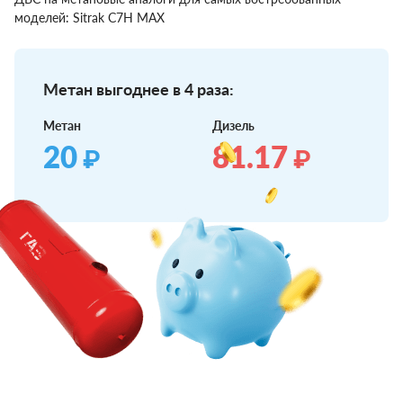
моделей: Sitrak С7Н МАХ
Метан выгоднее в 4 раза:
Метан
Дизель
20
81.17
₽
₽