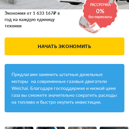
РАССРОЧКА
0%
Экономия от 1 633 167₽ в
без переплаты
год на каждую единицу
техники
НАЧАТЬ ЭКОНОМИТЬ
Предлагаем заменить штатные дизельные
моторы на современные газовые двигатели
Weichai. Благодаря господдержке и низкой цене
газа вы сможете значительно сократить расходы
на топливо и быстро окупить инвестиции.