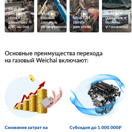
Sitrak (без
двигателя,
Sitrak
Sitrak C7H
готов к
(газовый
Sitrak C7H
(двигатель и
демонтажу
двигатель
(запуск
баллоны
ДВС на газу)
спозиционирован)
двигателя)
установлены)
Основные преимущества перехода
на газовый Weichai включают:
Снижение затрат на
Субсидия до 1.000.000₽