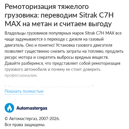
Ремоторизация тяжелого
грузовика: переводим Sitrak С7Н
МАХ на метан и считаем выгоду
Владельцы грузовиков популярных марок Sitrak С7Н МАХ все
чаще задумываются о переходе с дизеля на газовый
двигатель. Оно и понятно! Установка газового двигателя
позволяет существенно снизить затраты на топливо, продлить
ресурс мотора и сократить выбросы вредных веществ.
Давайте разберемся, что представляет собой ремоторизация
грузового автомобиля и почему ее стоит доверить
профессионалам.
Что такое ремоторизация?
Показать полностью
Если по-простому, ремоторизация — это замена штатного
дизеля на газовый двигатель, работающий на сжатом
природном газе (метане). Процесс включает такие шаги:
© Автомастергаз, 2007-2026.
Демонтаж дизельного мотора вместе со всем навесным
Все права защищены.
оборудованием