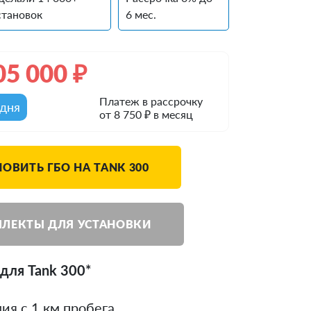
становок
6 мес.
05 000
₽
Платеж в рассрочку
одня
от 8 750 ₽ в месяц
ОВИТЬ ГБО НА TANK 300
ЛЕКТЫ ДЛЯ УСТАНОВКИ
для Tank 300*
ия с 1 км пробега