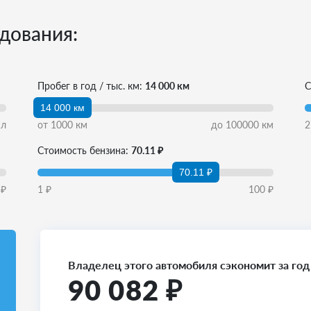
дования:
Пробег в год / тыс. км:
14 000 км
С
14 000 км
л
от
1000
км
до
100000
км
2
Стоимость бензина:
70.11 ₽
70.11 ₽
₽
1
₽
100
₽
Владелец этого автомобиля сэкономит за год
90 082
₽