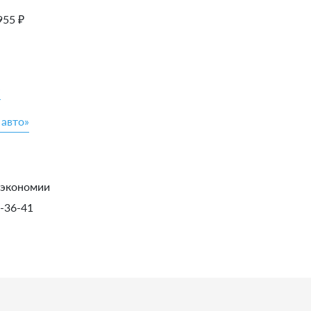
955
₽
»
 авто»
 экономии
1-36-41