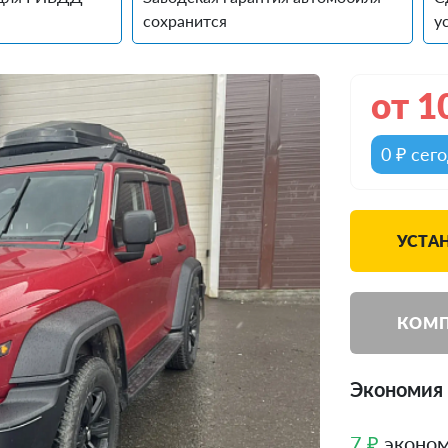
сохранится
у
от
1
0 ₽ сег
УСТАН
КОМП
Экономия 
7 ₽
эконом