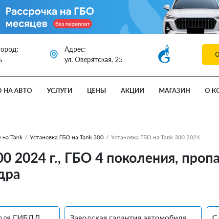
город:
Адрес:
ь
ул. Оверятская, 25
О НА АВТО
УСЛУГИ
ЦЕНЫ
АКЦИИ
МАГАЗИН
О К
 на Tank
/
Установка ГБО на Tank 300
/
Установка ГБО на Tank 300 2024
00 2024 г., ГБО 4 поколения, проп
дра
для ГИБДД
Заводская гарантия автомобиля
С