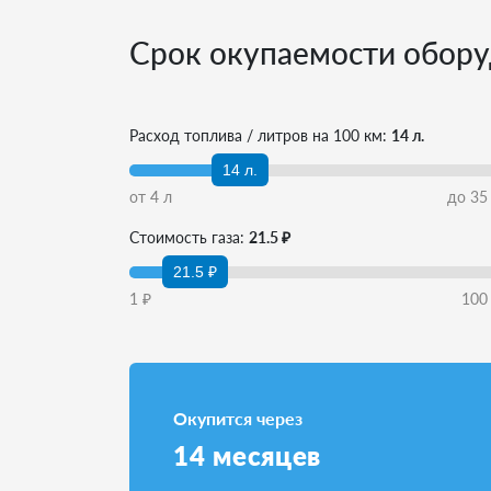
Срок окупаемости обору
Расход топлива / литров на 100 км:
14 л.
14 л.
от
4
л
до
35
Стоимость газа:
21.5 ₽
21.5 ₽
1
₽
100
Окупится через
14
месяцев