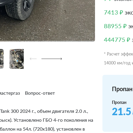
7413 ₽
эко
88955 ₽
эк
444775 ₽
* Расчет эффе
14000 км/год 
Пропан 
астергаз
Вопрос-ответ
Пропан
21.5
nk 300 2024 г., объем двигателя 2.0 л.,
рыск). Установлено ГБО 4-го поколения на
аллон на 54л. (720x180), установлен в