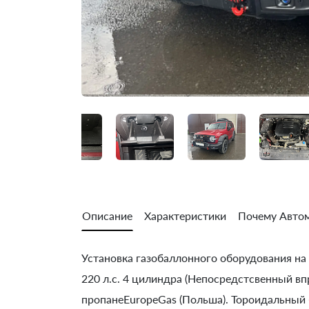
Описание
Характеристики
Почему Автом
Установка газобаллонного оборудования на Ta
220 л.с. 4 цилиндра (Непосредcтсвенный вп
пропанеEuropeGas (Польша). Тороидальный б