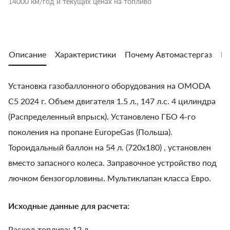
14000 км/год и текущих ценах на топливо
Описание
Характеристики
Почему Автомастергаз
Во
Установка газобаллонного оборудования на OMODA
C5 2024 г. Объем двигателя 1.5 л., 147 л.с. 4 цилиндра
(Распределенный впрыск). Установлено ГБО 4-го
поколения на пропане EuropeGas (Польша).
Тороидальный баллон на 54 л. (720х180) , установлен
вместо запасного колеса. Заправочное устройство под
лючком бензогорловины. Мультиклапан класса Евро.
Исходные данные для расчета:
Расход топлива: 12 л.