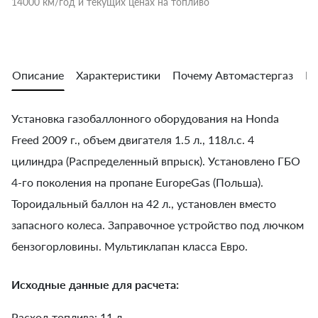
14000 км/год и текущих ценах на топливо
Описание
Характеристики
Почему Автомастергаз
Во
Установка газобаллонного оборудования на Honda
Freed 2009 г., объем двигателя 1.5 л., 118л.с. 4
цилиндра (Распределенный впрыск). Установлено ГБО
4-го поколения на пропане EuropeGas (Польша).
Тороидальный баллон на 42 л., установлен вместо
запасного колеса. Заправочное устройство под лючком
бензогорловины. Мультиклапан класса Евро.
Исходные данные для расчета:
Расход топлива: 11 л.