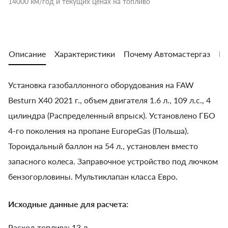
14000 км/год и текущих ценах на топливо
Описание
Характеристики
Почему Автомастергаз
Во
Установка газобаллонного оборудования на FAW
Besturn X40 2021 г., объем двигателя 1.6 л., 109 л.с., 4
цилиндра (Распределенный впрыск). Установлено ГБО
4-го поколения на пропане EuropeGas (Польша).
Тороидальный баллон на 54 л., установлен вместо
запасного колеса. Заправочное устройство под лючком
бензогорловины. Мультиклапан класса Евро.
Исходные данные для расчета:
Расход топлива: 13 л.