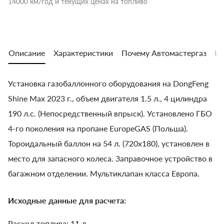
14000 км/год и текущих ценах на топливо
Описание
Характеристики
Почему Автомастергаз
Во
Установка газобаллонного оборудования на DongFeng
Shine Max 2023 г., объем двигателя 1.5 л., 4 цилиндра
190 л.с. (Непосредственный впрыск). Установлено ГБО
4-го поколения на пропане EuropeGAS (Польша).
Тороидальный баллон на 54 л. (720х180), установлен в
место для запасного колеса. Заправочное устройство в
багажном отделении. Мультиклапан класса Европа.
Исходные данные для расчета:
Расход топлива: 11 л.