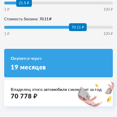
21.5 ₽
1
₽
100
₽
Стоимость бензина:
70.11 ₽
70.11 ₽
1
₽
100
₽
Окупится через
19
месяцев
Владелец этого автомобиля сэкономит за год
70 778
₽