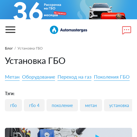
Блог
/
Установка ГБО
Установка ГБО
Метан
Оборудование
Переход на газ
Поколения ГБО
П
Тэги:
гбо
гбо 4
поколение
метан
установка