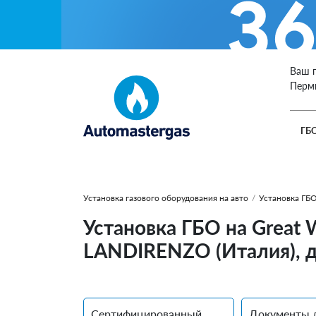
Ваш 
Перм
ГБ
Установка газового оборудования на авто
/
Установка ГБО
Установка ГБО на Great W
LANDIRENZO (Италия), д
Сертифицированный
Документы 