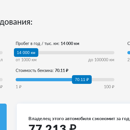
дования:
Пробег в год / тыс. км:
14 000 км
С
14 000 км
л
от
1000
км
до
100000
км
2
Стоимость бензина:
70.11 ₽
70.11 ₽
₽
1
₽
100
₽
Владелец этого автомобиля сэкономит за год
77 213
₽