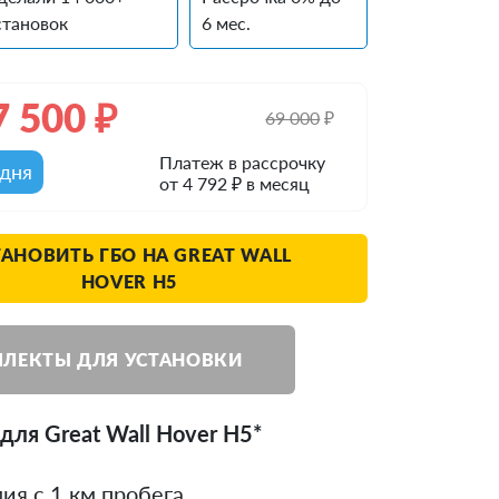
становок
6 мес.
7 500
₽
69 000
₽
Платеж в рассрочку
одня
от 4 792 ₽ в месяц
ТАНОВИТЬ ГБО НА GREAT WALL
HOVER H5
ЛЕКТЫ ДЛЯ УСТАНОВКИ
для Great Wall Hover H5*
ия с 1 км пробега