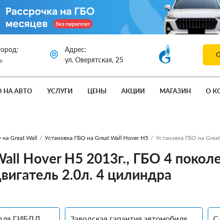
город:
Адрес:
ь
ул. Оверятская, 25
О НА АВТО
УСЛУГИ
ЦЕНЫ
АКЦИИ
МАГАЗИН
О К
 на Great Wall
/
Установка ГБО на Great Wall Hover H5
/
Установка ГБО на Great
all Hover H5 2013г., ГБО 4 покол
вигатель 2.0л. 4 цилиндра
для ГИБДД
Заводская гарантия автомобиля
С