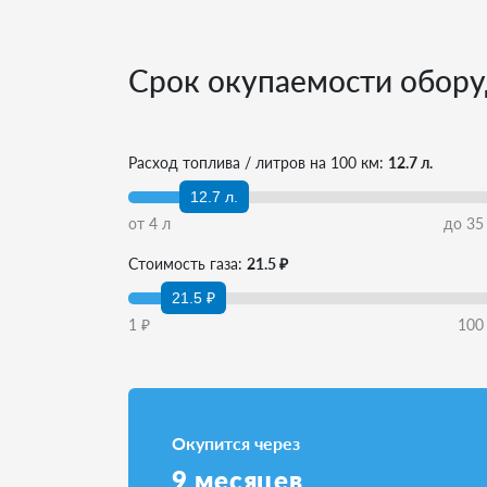
Срок окупаемости обору
Расход топлива / литров на 100 км:
12.7 л.
12.7 л.
от
4
л
до
35
Стоимость газа:
21.5 ₽
21.5 ₽
1
₽
100
Окупится через
9
месяцев