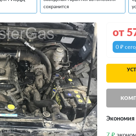
сохранится
у
от
5
0 ₽ сег
УС
КОМП
Экономия 
7 ₽
эконом