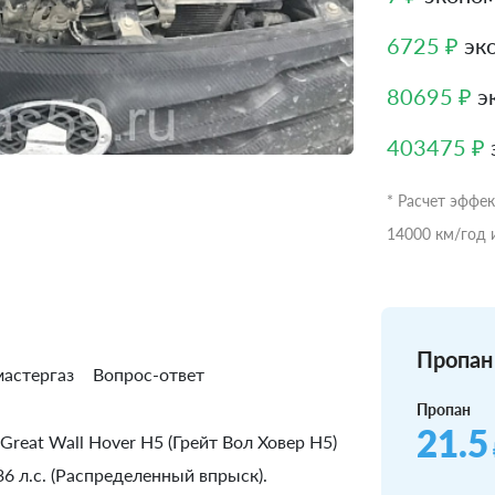
6725 ₽
эко
80695 ₽
эк
403475 ₽
* Расчет эффе
14000 км/год 
Пропан 
астергаз
Вопрос-ответ
Пропан
21.5
reat Wall Hover H5 (Грейт Вол Ховер Н5)
36 л.с. (Распределенный впрыск).