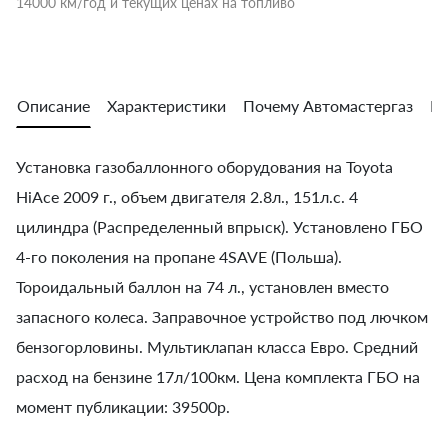
14000 км/год и текущих ценах на топливо
Описание
Характеристики
Почему Автомастергаз
Во
Установка газобаллонного оборудования на Toyota
HiAce 2009 г., объем двигателя 2.8л., 151л.с. 4
цилиндра (Распределенный впрыск). Установлено ГБО
4-го поколения на пропане 4SAVE (Польша).
Тороидальный баллон на 74 л., установлен вместо
запасного колеса. Заправочное устройство под лючком
бензогорловины. Мультиклапан класса Евро. Средний
расход на бензине 17л/100км. Цена комплекта ГБО на
момент публикации: 39500р.