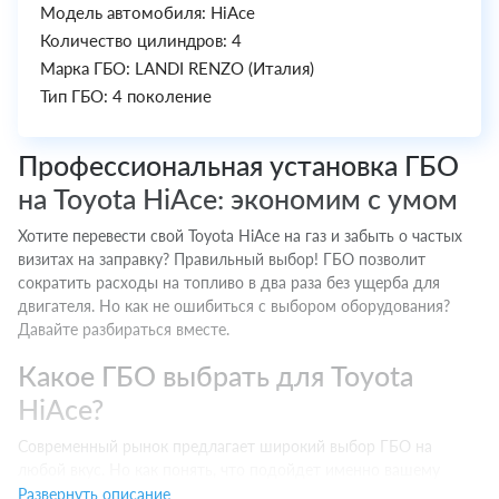
Модель автомобиля: HiAce
Количество цилиндров: 4
Марка ГБО: LANDI RENZO (Италия)
Тип ГБО: 4 поколение
Профессиональная установка ГБО
на Toyota HiAce: экономим с умом
Хотите перевести свой Toyota HiAce на газ и забыть о частых
визитах на заправку? Правильный выбор! ГБО позволит
сократить расходы на топливо в два раза без ущерба для
двигателя. Но как не ошибиться с выбором оборудования?
Давайте разбираться вместе.
Какое ГБО выбрать для Toyota
HiAce?
Современный рынок предлагает широкий выбор ГБО на
любой вкус. Но как понять, что подойдет именно вашему
Toyota HiAce? Есть несколько важных моментов:
Развернуть описание