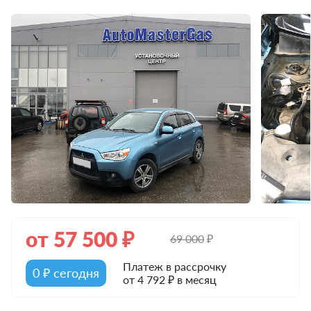
от
57 500
₽
69 000
₽
Платеж в рассрочку
0 ₽ сегодня
от 4 792 ₽ в месяц