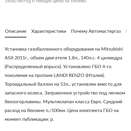
14000 км/год и текущих ценах на топливо
Описание
Характеристики
Почему Автомастергаз
Во
Установка газобаллонного оборудования на Mitsubishi
ASX 2011г., объем двигателя 1.8л., 140л.с. 4 цилиндра
(Распределенный впрыск). Установлено ГБО 4-го
поколения на пропане LANDI RENZO (Италия).
Тороидальный баллон на 53л., установлен вместо для
запасного колеса. Заправочное устройство под лючком
бензогорловины. Мультиклапан класса Евро. Средний
расход на бензине л./100км. Цена комплекта ГБО на
момент публикации: р.