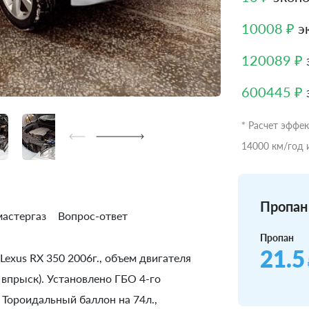
10008 ₽
э
120089 ₽
600445 ₽
* Расчет эффе
14000 км/год 
Пропан 
астергаз
Вопрос-ответ
Пропан
21.5
Lexus RX 350 2006г., объем двигателя
 впрыск). Установлено ГБО 4-го
 Тороидальный баллон на 74л.,