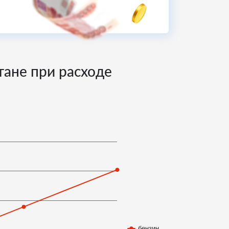
тане при расходе
бензин