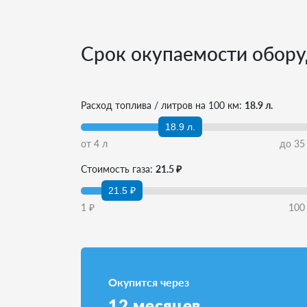
Срок окупаемости обору
Расход топлива / литров на 100 км:
18.9 л.
18.9 л.
от
4
л
до
35
Стоимость газа:
21.5 ₽
21.5 ₽
1
₽
100
Окупится через
12
месяцев