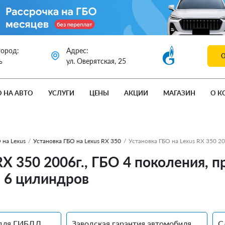
город:
Адрес:
ь
ул. Оверятская, 25
О НА АВТО
УСЛУГИ
ЦЕНЫ
АКЦИИ
МАГАЗИН
О К
 на Lexus
/
Установка ГБО на Lexus RX 350
/
Установка ГБО на Lexus RX 350 2
RX 350 2006г., ГБО 4 поколения, 
. 6 цилиндров
для ГИБДД
Заводская гарантия автомобиля
С