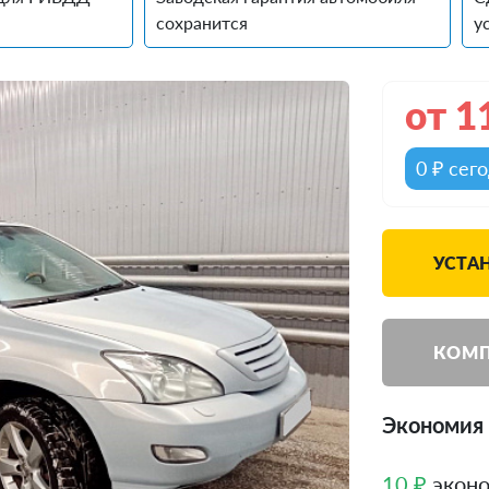
сохранится
у
от
1
0 ₽ сег
УСТАН
КОМП
Экономия 
10 ₽
эконо