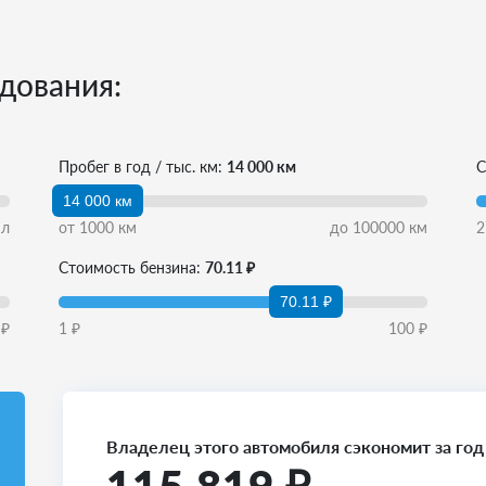
дования:
Пробег в год / тыс. км:
14 000 км
С
14 000 км
л
от
1000
км
до
100000
км
2
Стоимость бензина:
70.11 ₽
70.11 ₽
₽
1
₽
100
₽
Владелец этого автомобиля сэкономит за год