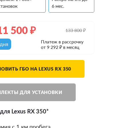
становок
6 мес.
11 500
₽
133 800
₽
Платеж в рассрочку
одня
от 9 292 ₽ в месяц
ОВИТЬ ГБО НА LEXUS RX 350
ЛЕКТЫ ДЛЯ УСТАНОВКИ
для Lexus RX 350*
мия с 1 км пробега