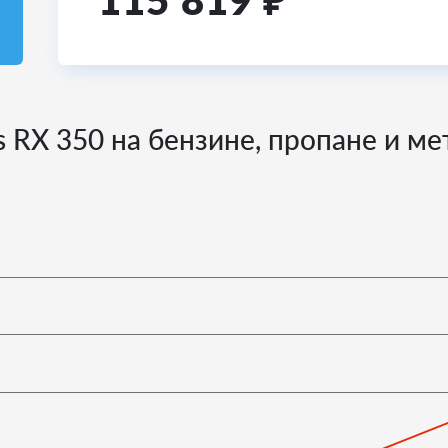
115 819
₽
s RX 350 на бензине, пропане и ме