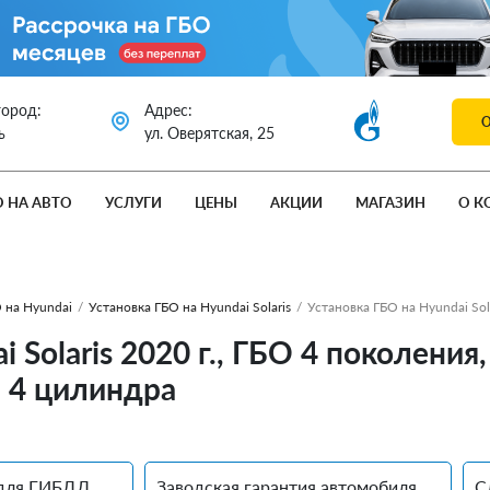
город:
Адрес:
ь
ул. Оверятская, 25
О НА АВТО
УСЛУГИ
ЦЕНЫ
АКЦИИ
МАГАЗИН
О К
 на Hyundai
/
Установка ГБО на Hyundai Solaris
/
Установка ГБО на Hyundai Sol
i Solaris 2020 г., ГБО 4 поколен
. 4 цилиндра
для ГИБДД
Заводская гарантия автомобиля
С