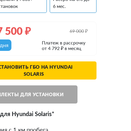
становок
6 мес.
7 500
₽
69 000
₽
Платеж в рассрочку
одня
от 4 792 ₽ в месяц
СТАНОВИТЬ ГБО НА HYUNDAI
SOLARIS
ЛЕКТЫ ДЛЯ УСТАНОВКИ
ля Hyundai Solaris*
ия с 1 км пробега