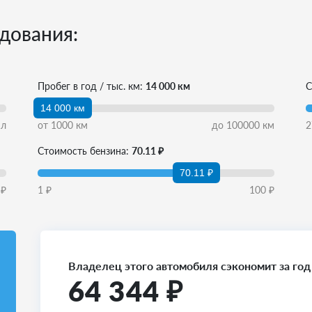
дования:
Пробег в год / тыс. км:
14 000 км
С
14 000 км
л
от
1000
км
до
100000
км
2
Стоимость бензина:
70.11 ₽
70.11 ₽
₽
1
₽
100
₽
Владелец этого автомобиля сэкономит за год
64 344
₽