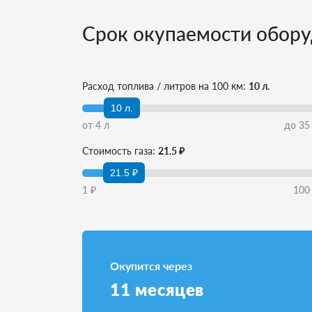
Срок окупаемости обору
Расход топлива / литров на 100 км:
10 л.
10 л.
от
4
л
до
35
Стоимость газа:
21.5 ₽
21.5 ₽
1
₽
100
Окупится через
11
месяцев