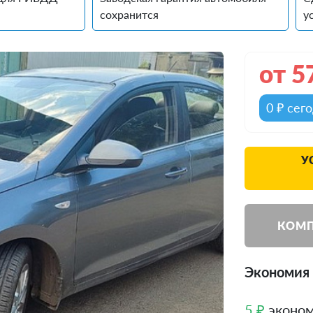
сохранится
у
от
5
0 ₽ сег
У
КОМП
Экономия д
5 ₽
эконом