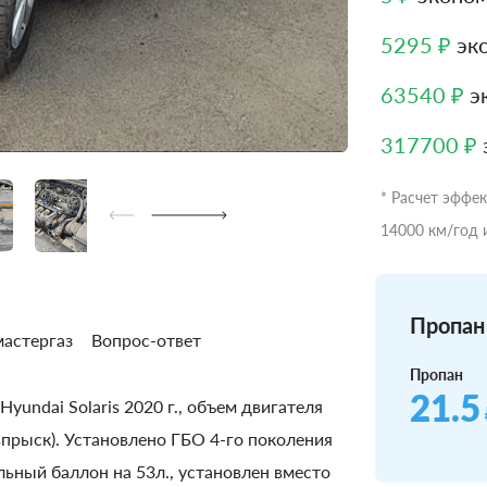
5295 ₽
эко
63540 ₽
эк
317700 ₽
* Расчет эффе
14000 км/год 
Пропан 
астергаз
Вопрос-ответ
Пропан
21.5
yundai Solaris 2020 г., объем двигателя
впрыск). Установлено ГБО 4-го поколения
ьный баллон на 53л., установлен вместо