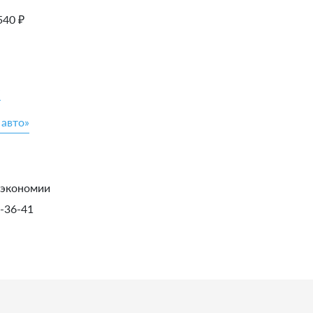
540
₽
»
 авто»
 экономии
1-36-41