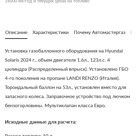
14000 км/год и текущих ценах на топливо
Описание
Характеристики
Почему Автомастергаз
Во
Установка газобаллонного оборудования на Hyundai
Solaris 2024 г., объем двигателя 1.6л., 123л.с. 4
цилиндра (Распределенный впрыск). Установлено ГБО
4-го поколения на пропане LANDI RENZO (Италия).
Тороидальный баллон на 53л., установлен вместо для
запасного колеса. Заправочное устройство под лючком
бензогорловины. Мультиклапан класса Евро.
Исходные данные для расчета:
Расход топлива: 10 л.