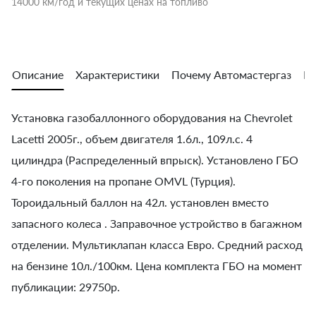
14000 км/год и текущих ценах на топливо
Описание
Характеристики
Почему Автомастергаз
Во
Установка газобаллонного оборудования на Chevrolet
Lacetti 2005г., объем двигателя 1.6л., 109л.с. 4
цилиндра (Распределенный впрыск). Установлено ГБО
4-го поколения на пропане OMVL (Турция).
Тороидальный баллон на 42л. установлен вместо
запасного колеса . Заправочное устройство в багажном
отделении. Мультиклапан класса Евро. Средний расход
на бензине 10л./100км. Цена комплекта ГБО на момент
публикации: 29750р.