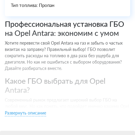
Тип топлива: Пропан
Профессиональная установка ГБО
на Opel Antara: экономим с умом
Хотите перевести свой Opel Antara на газ и забыть о частых
визитах на заправку? Правильный выбор! ГБО позволит
сократить расходы на топливо в два раза без ущерба для
двигателя. Но как не ошибиться с выбором оборудования?
Давайте разбираться вместе.
Какое ГБО выбрать для Opel
Antara?
Современный рынок предлагает широкий выбор ГБО на
любой вкус. Но как понять, что подойдет именно вашему Opel
Antara? Есть несколько важных моментов:
Развернуть описание
Тип двигателя. Инжектор хорошо совместим с 4 поколением,
турбо — с 5 и выше.