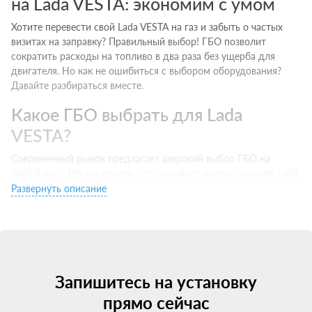
на Lada VESTA: экономим с умом
Хотите перевести свой Lada VESTA на газ и забыть о частых
визитах на заправку? Правильный выбор! ГБО позволит
сократить расходы на топливо в два раза без ущерба для
двигателя. Но как не ошибиться с выбором оборудования?
Давайте разбираться вместе.
Какое ГБО выбрать для Lada
VESTA?
Современный рынок предлагает широкий выбор ГБО на
любой вкус. Но как понять, что подойдет именно вашему Lada
VESTA? Есть несколько важных моментов:
Развернуть описание
Тип двигателя. Инжектор хорошо совместим с 4 поколением,
турбо — с 5 и выше.
Бренд производителя. Выбирайте проверенные марки c
хорошей репутацией.
Сертификаты и гарантии. Ищите оборудование с
Запишитесь на установку
сертификацией для РФ и официальной гарантией.
прямо сейчас
Цена. Не гонитесь за супер-скидками — экономия на качестве