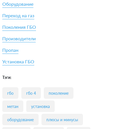
Оборудование
Переход на газ
Поколения ГБО
Производители
Пропан
Установка ГБО
Тэги:
гбо
гбо 4
поколение
метан
установка
оборудование
плюсы и минусы