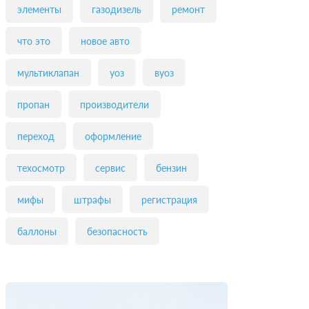
элементы
газодизель
ремонт
что это
новое авто
мультиклапан
уоз
вуоз
пропан
производители
переход
оформление
техосмотр
сервис
бензин
мифы
штрафы
регистрация
баллоны
безопасность