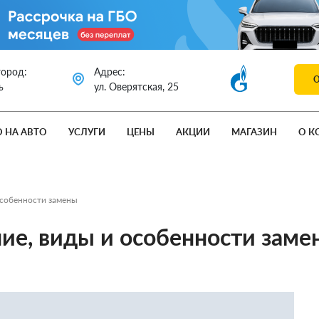
город:
Адрес:
ь
ул. Оверятская, 25
О НА АВТО
УСЛУГИ
ЦЕНЫ
АКЦИИ
МАГАЗИН
О К
особенности замены
ние, виды и особенности заме