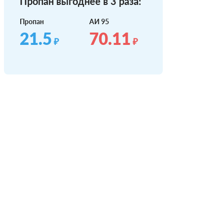
Пропан выгоднее в 3 раза:
Пропан
АИ 95
21.5
70.11
₽
₽