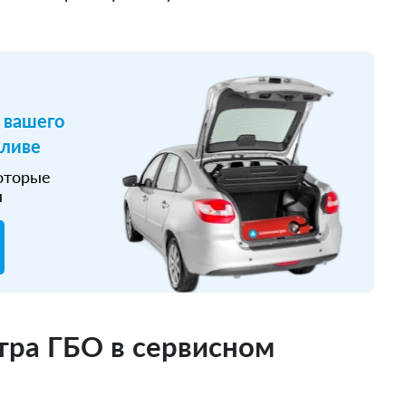
 вашего
пливе
которые
ы
тра ГБО в сервисном