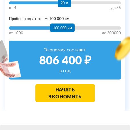
20 л
от
4
до
35
Пробег в год / тыс. км:
100 000 км
100 000 км
от
1000
до
200000
Экономия составит
806 400
₽
в год
НАЧАТЬ
ЭКОНОМИТЬ