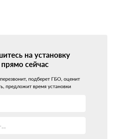
 минимум. Современные системы совместимы
ндации по обслуживанию.
рофессионалам. Они оценят возможность
итесь на установку
прямо сейчас
 перезвонит, подберет ГБО, оценит
ь, предложит время установки
ва.
реход на газ пройдет гладко.