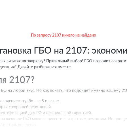
По запросу 2107 ничего не найдено
тановка ГБО на 2107: эконом
стых визитах на заправку? Правильный выбор! ГБО позволит сократи
дования? Давайте разбираться вместе.
ля 2107?
О на любой вкус. Но как понять, что подойдет именно вашему 21
околением, турбо — с 5 и выше.
рки c хорошей репутацией.
сертификацией для РФ и официальной гарантией.
 на качестве ГБО может привести к затратным ремонтам. Но проще 
 и стиль вождения.