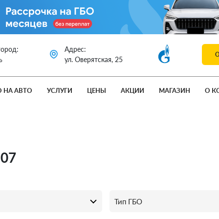
город:
Адрес:
ь
ул. Оверятская, 25
О НА АВТО
УСЛУГИ
ЦЕНЫ
АКЦИИ
МАГАЗИН
О К
107