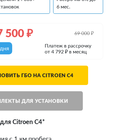
становок
6 мес.
7 500
₽
69 000
₽
Платеж в рассрочку
одня
от 4 792 ₽ в месяц
ОВИТЬ ГБО НА CITROEN C4
ЛЕКТЫ ДЛЯ УСТАНОВКИ
для Citroen C4*
ия с 1 км пробега