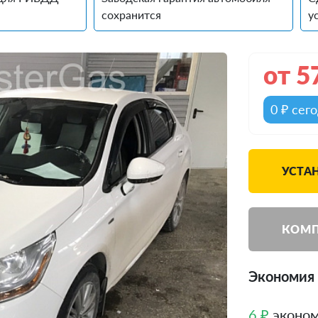
сохранится
у
от
5
0 ₽ сег
УСТАН
КОМП
Экономия 
6 ₽
эконом