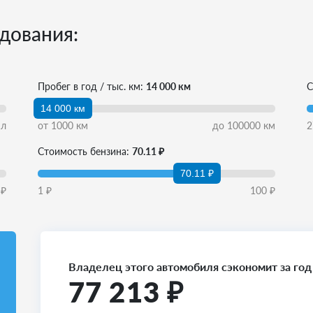
дования:
Пробег в год / тыс. км:
14 000 км
С
14 000 км
л
от
1000
км
до
100000
км
2
Стоимость бензина:
70.11 ₽
70.11 ₽
₽
1
₽
100
₽
Владелец этого автомобиля сэкономит за год
77 213
₽