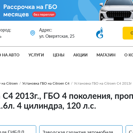
город:
Адрес:
ь
ул. Оверятская, 25
О НА АВТО
УСЛУГИ
ЦЕНЫ
АКЦИИ
МАГАЗИН
О К
 на Citroen
/
Установка ГБО на Citroen C4
/
Установка ГБО на Citroen C4 2013г
n C4 2013г., ГБО 4 поколения, п
.6л. 4 цилиндра, 120 л.с.
для ГИБДД
Заводская гарантия автомобиля
С