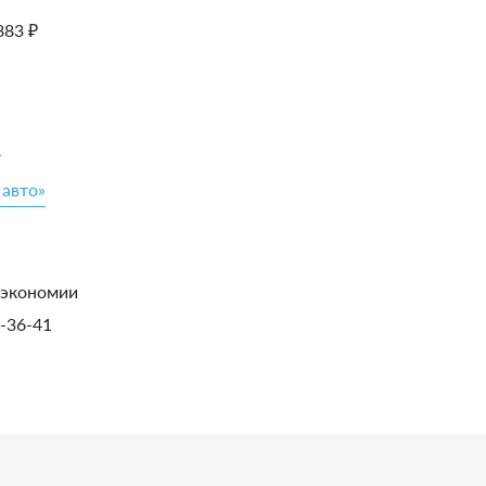
883
₽
»
 авто»
 экономии
1-36-41