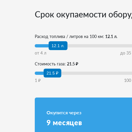
Срок окупаемости обору
Расход топлива / литров на 100 км:
12.1 л.
12.1 л.
от
4
л
до
35
Стоимость газа:
21.5 ₽
21.5 ₽
1
₽
100
Окупится через
9
месяцев