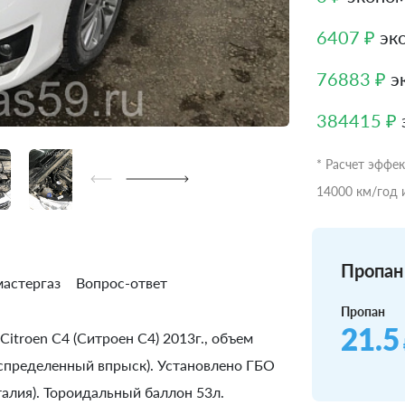
6407 ₽
эко
76883 ₽
эк
384415 ₽
* Расчет эффе
14000 км/год 
Пропан 
астергаз
Вопрос-ответ
Пропан
21.5
itroen C4 (Ситроен С4) 2013г., объем
(Распределенный впрыск). Установлено ГБО
алия). Тороидальный баллон 53л.