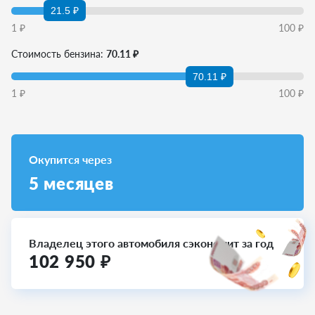
21.5 ₽
1
₽
100
₽
Стоимость бензина:
70.11 ₽
70.11 ₽
1
₽
100
₽
Окупится через
5
месяцев
Владелец этого автомобиля сэкономит за год
102 950
₽