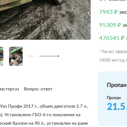
7943 ₽
эко
95309 ₽
эк
476545 ₽
* Расчет эффе
14000 км/год 
Пропан 
астергаз
Вопрос-ответ
Пропан
21.5
аз Профи 2017 г., объем двигателя 2.7 л.,
). Установлено ГБО 4-го поколения на
кий баллон на 90 л., установлен на раме