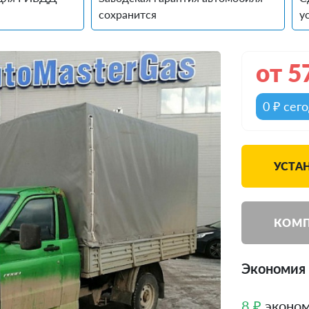
сохранится
у
от
5
0 ₽ сег
УСТА
КОМП
Экономия
8 ₽
эконом