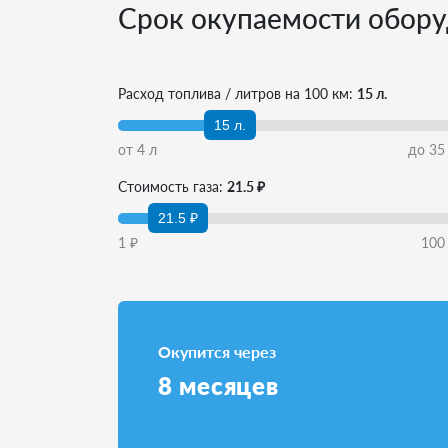
Срок окупаемости обору
Расход топлива / литров на 100 км:
15 л.
15 л.
от
4
л
до
35
Стоимость газа:
21.5 ₽
21.5 ₽
1
₽
100
Окупится через
8
месяцев