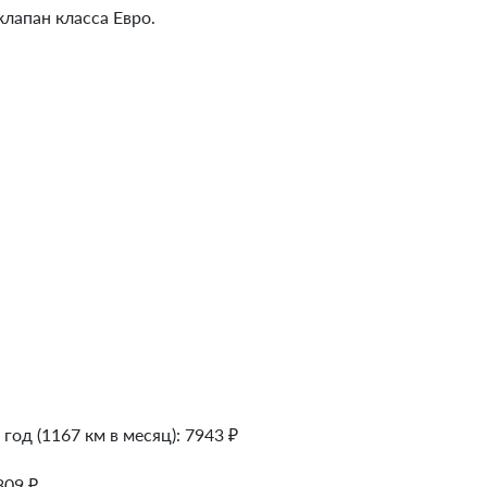
клапан класса Евро.
 год (1167 км в месяц):
7943
₽
309
₽