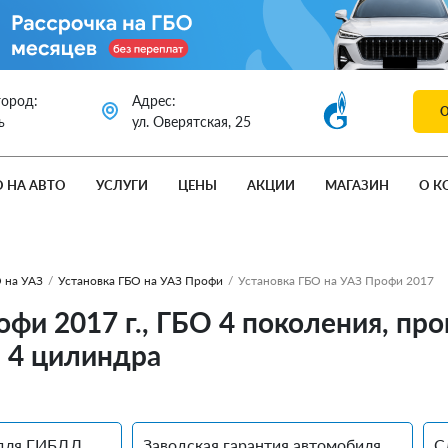
город:
Адрес:
ь
ул. Оверятская, 25
О НА АВТО
УСЛУГИ
ЦЕНЫ
АКЦИИ
МАГАЗИН
О К
 на УАЗ
/
Установка ГБО на УАЗ Профи
/
Установка ГБО на УАЗ Профи 2017
офи 2017 г., ГБО 4 поколения, п
. 4 цилиндра
для ГИБДД
Заводская гарантия автомобиля
С