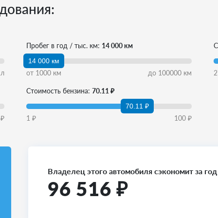
дования:
Пробег в год / тыс. км:
14 000 км
С
14 000 км
л
от
1000
км
до
100000
км
2
Стоимость бензина:
70.11 ₽
70.11 ₽
₽
1
₽
100
₽
Владелец этого автомобиля сэкономит за год
96 516
₽