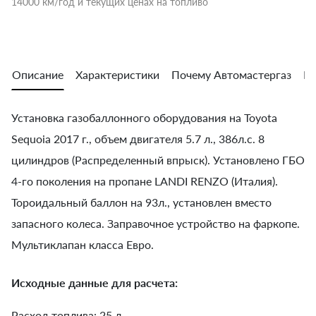
14000 км/год и текущих ценах на топливо
Описание
Характеристики
Почему Автомастергаз
Во
Установка газобаллонного оборудования на Toyota
Sequoia 2017 г., объем двигателя 5.7 л., 386л.с. 8
цилиндров (Распределенный впрыск). Установлено ГБО
4-го поколения на пропане LANDI RENZO (Италия).
Тороидальный баллон на 93л., установлен вместо
запасного колеса. Заправочное устройство на фаркопе.
Мультиклапан класса Евро.
Исходные данные для расчета:
Расход топлива: 25 л.