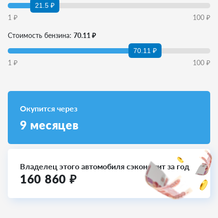
21.5 ₽
1
₽
100
₽
Стоимость бензина:
70.11 ₽
70.11 ₽
1
₽
100
₽
Окупится через
9
месяцев
Владелец этого автомобиля сэкономит за год
160 860
₽