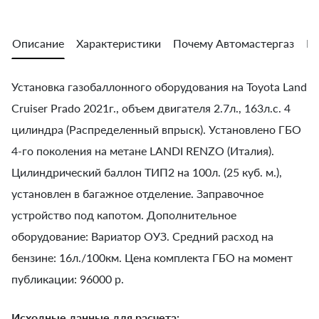
Описание
Характеристики
Почему Автомастергаз
Во
Установка газобаллонного оборудования на Toyota Land
Cruiser Prado 2021г., объем двигателя 2.7л., 163л.с. 4
цилиндра (Распределенный впрыск). Установлено ГБО
4-го поколения на метане LANDI RENZO (Италия).
Цилиндрический баллон ТИП2 на 100л. (25 куб. м.),
установлен в багажное отделение. Заправочное
устройство под капотом. Дополнительное
оборудование: Вариатор ОУЗ. Средний расход на
бензине: 16л./100км. Цена комплекта ГБО на момент
публикации: 96000 р.
Исходные данные для расчета: