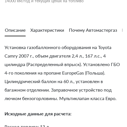
14000 км/год и текущих ценах на топливо
Описание
Характеристики
Почему Автомастергаз
Во
Установка газобаллонного оборудования на Toyota
Camry 2007 г., объем двигателя 2,4 л., 167 л.с., 4
цилиндра (Распределенный впрыск). Установлено ГБО
4-го поколения на пропане EuropeGas (Польша).
Цилиндрический баллон на 60 л., установлен в
багажном отделении. Заправочное устройство под
лючком бензогорловины. Мультиклапан класса Евро.
Исходные данные для расчета:
Расход топлива: 13 л.