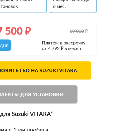
становок
6 мес.
7 500
₽
69 000
₽
Платеж в рассрочку
одня
от 4 792 ₽ в месяц
ОВИТЬ ГБО НА SUZUKI VITARA
ЛЕКТЫ ДЛЯ УСТАНОВКИ
для Suzuki VITARA*
ия с 1 км пробега