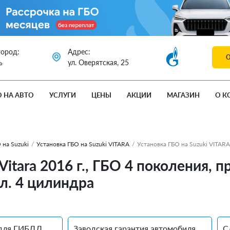
город:
Адрес:
ь
ул. Оверятская, 25
О НА АВТО
УСЛУГИ
ЦЕНЫ
АКЦИИ
МАГАЗИН
О К
 на Suzuki
/
Установка ГБО на Suzuki VITARA
/
Установка ГБО на Suzuki VITAR
Vitara 2016 г., ГБО 4 поколения, 
 л. 4 цилиндра
для ГИБДД
Заводская гарантия автомобиля
С