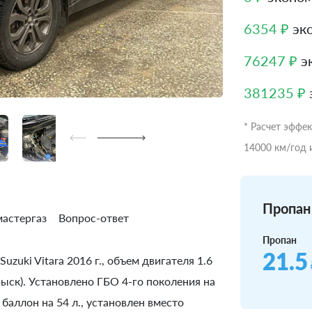
6354 ₽
эко
76247 ₽
эк
381235 ₽
* Расчет эффе
14000 км/год 
Пропан 
астергаз
Вопрос-ответ
Пропан
21.5
zuki Vitara 2016 г., объем двигателя 1.6
рыск). Установлено ГБО 4-го поколения на
баллон на 54 л., установлен вместо