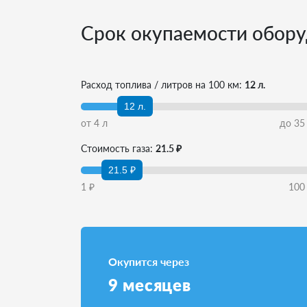
Срок окупаемости обору
Расход топлива / литров на 100 км:
12 л.
12 л.
от
4
л
до
35
Стоимость газа:
21.5 ₽
21.5 ₽
1
₽
100
Окупится через
9
месяцев