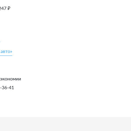
247
₽
»
 авто»
 экономии
1-36-41