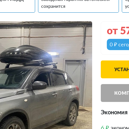
сохранится
у
от
5
0 ₽ сег
УСТАН
КОМП
Экономия 
6 ₽
эконом