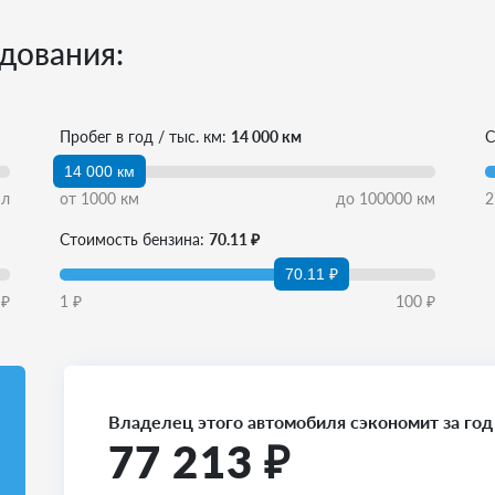
дования:
Пробег в год / тыс. км:
14 000 км
С
14 000 км
л
от
1000
км
до
100000
км
2
Стоимость бензина:
70.11 ₽
70.11 ₽
₽
1
₽
100
₽
Владелец этого автомобиля сэкономит за год
77 213
₽