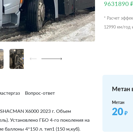
9631890 
* Расчет эффе
12990 км/год 
Метан в
астергаз
Вопрос-ответ
Метан
20
а SHACMAN X6000 2023 г. Объем
₽
зель). Установлено ГБО 4-го поколения на
 баллоны 4*150 л. тип1 (150 м,куб).