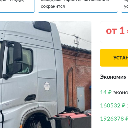
сохранится
у
от
1
УСТА
Экономия
14 ₽
эконо
160532 ₽
1926378 