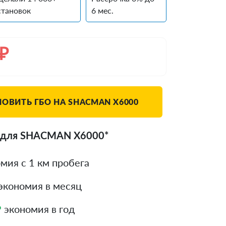
становок
6 мес.
₽
НОВИТЬ ГБО НА SHACMAN X6000
 для SHACMAN X6000*
мия с 1 км пробега
экономия в месяц
₽
экономия в год