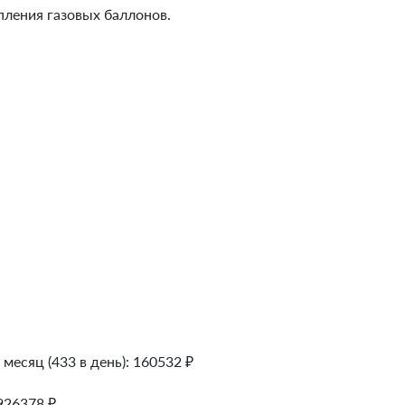
пления газовых баллонов.
 месяц (433 в день):
160532
₽
926378
₽