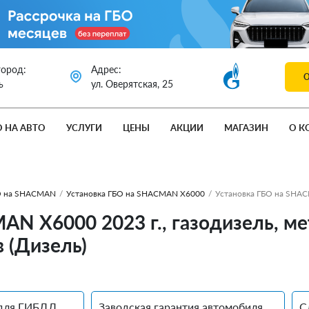
город:
Адрес:
ь
ул. Оверятская, 25
О НА АВТО
УСЛУГИ
ЦЕНЫ
АКЦИИ
МАГАЗИН
О К
О на SHACMAN
/
Установка ГБО на SHACMAN X6000
/
Установка ГБО на SHA
AN X6000 2023 г., газодизель, ме
в (Дизель)
для ГИБДД
Заводская гарантия автомобиля
С