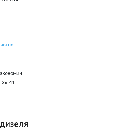
»
 авто»
 экономии
1-36-41
одизеля