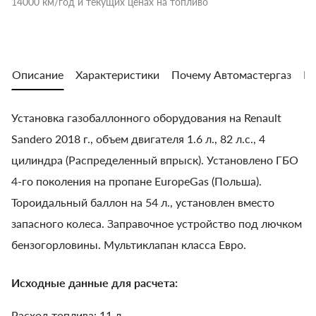
14000 км/год и текущих ценах на топливо
Описание
Характеристики
Почему Автомастергаз
Во
Установка газобаллонного оборудования на Renault
Sandero 2018 г., объем двигателя 1.6 л., 82 л.с., 4
цилиндра (Распределенный впрыск). Установлено ГБО
4-го поколения на пропане EuropeGas (Польша).
Тороидальный баллон на 54 л., установлен вместо
запасного колеса. Заправочное устройство под лючком
бензогорловины. Мультиклапан класса Евро.
Исходные данные для расчета:
Расход топлива: 11 л.