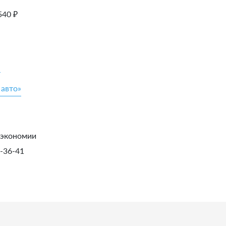
540
₽
»
 авто»
 экономии
1-36-41