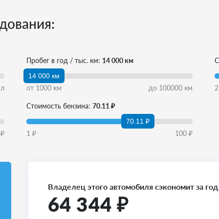
дования:
Пробег в год / тыс. км:
14 000 км
С
14 000 км
л
от
1000
км
до
100000
км
2
Стоимость бензина:
70.11 ₽
70.11 ₽
₽
1
₽
100
₽
Владелец этого автомобиля сэкономит за год
64 344
₽