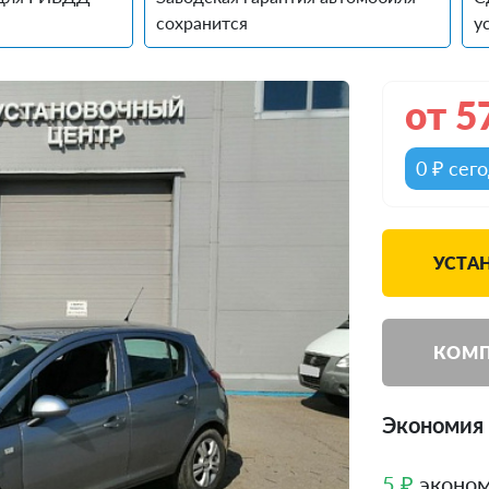
сохранится
у
от
5
0 ₽ сег
УСТА
КОМП
Экономия 
5 ₽
эконом