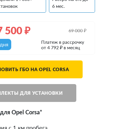
становок
6 мес.
7 500
₽
69 000
₽
Платеж в рассрочку
одня
от 4 792 ₽ в месяц
НОВИТЬ ГБО НА OPEL CORSA
ЛЕКТЫ ДЛЯ УСТАНОВКИ
для Opel Corsa*
ия с 1 км пробега