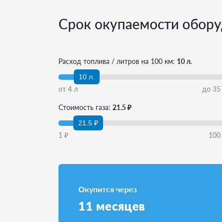
Срок окупаемости обору
Расход топлива / литров на 100 км:
10 л.
10 л.
от
4
л
до
35
Стоимость газа:
21.5 ₽
21.5 ₽
1
₽
100
Окупится через
11
месяцев