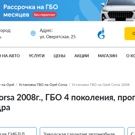
город:
Адрес:
ь
ул. Оверятская, 25
О НА АВТО
УСЛУГИ
ЦЕНЫ
АКЦИИ
МАГАЗИН
О К
 на Opel
/
Установка ГБО на Opel Corsa
/
Установка ГБО на Opel Corsa 2008
orsa 2008г., ГБО 4 поколения, про
дра
для ГИБДД
Заводская гарантия автомобиля
С