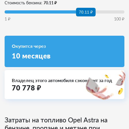
Стоимость бензина:
70.11 ₽
70.11 ₽
1
₽
100
₽
Окупится через
10
месяцев
Владелец этого автомобиля сэкономит за год
70 778
₽
Затраты на топливо Opel Astra на
бензине, пропане и метане при