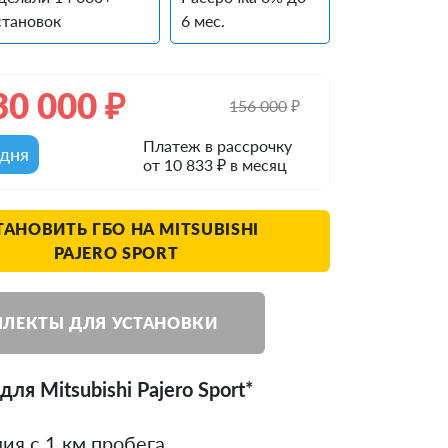
становок
6 мес.
30 000
₽
156 000
₽
Платеж в рассрочку
одня
от 10 833 ₽ в месяц
ТАНОВИТЬ ГБО НА MITSUBISHI
PAJERO SPORT
ЛЕКТЫ ДЛЯ УСТАНОВКИ
ля Mitsubishi Pajero Sport*
ия с 1 км пробега