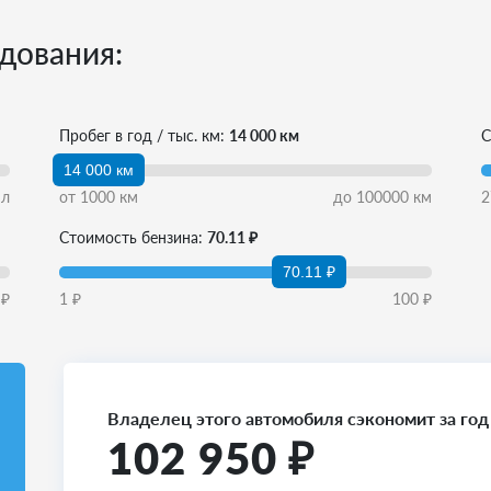
дования:
Пробег в год / тыс. км:
14 000 км
С
14 000 км
л
от
1000
км
до
100000
км
2
Стоимость бензина:
70.11 ₽
70.11 ₽
₽
1
₽
100
₽
Владелец этого автомобиля сэкономит за год
102 950
₽