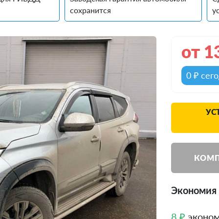
сохранится
у
от
1
0 ₽ сег
УС
КОМП
Экономия д
8 ₽
эконом