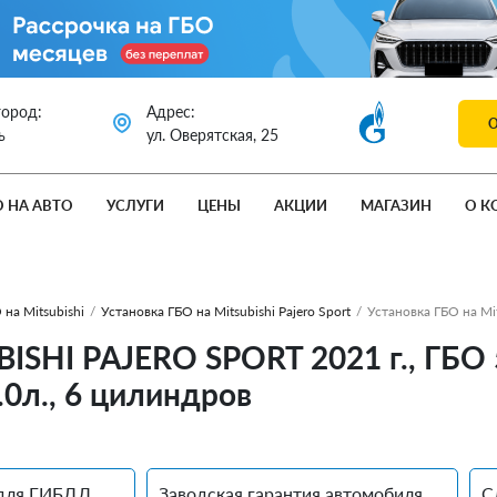
город:
Адрес:
ь
ул. Оверятская, 25
О НА АВТО
УСЛУГИ
ЦЕНЫ
АКЦИИ
МАГАЗИН
О К
 на Mitsubishi
/
Установка ГБО на Mitsubishi Pajero Sport
/
Установка ГБО на Mit
ISHI PAJERO SPORT 2021 г., ГБО 
3.0л., 6 цилиндров
для ГИБДД
Заводская гарантия автомобиля
С