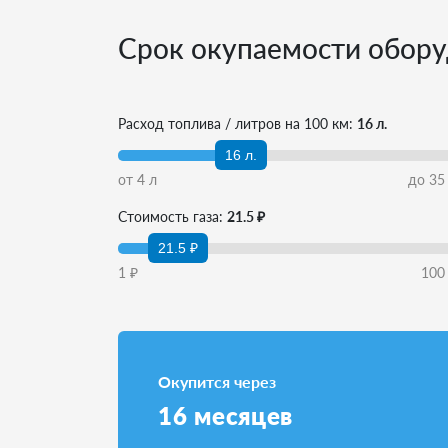
Срок окупаемости обору
Расход топлива / литров на 100 км:
16 л.
16 л.
от
4
л
до
35
Стоимость газа:
21.5 ₽
21.5 ₽
1
₽
100
Окупится через
16
месяцев