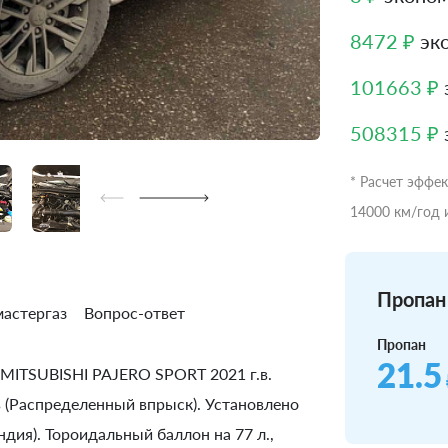
8472 ₽
эко
101663 ₽
508315 ₽
* Расчет эффе
14000 км/год 
Пропан 
астергаз
Вопрос-ответ
Пропан
21.5
 MITSUBISHI PAJERO SPORT 2021 г.в.
ов (Распределенный впрыск). Установлено
ндия). Тороидальный баллон на 77 л.,