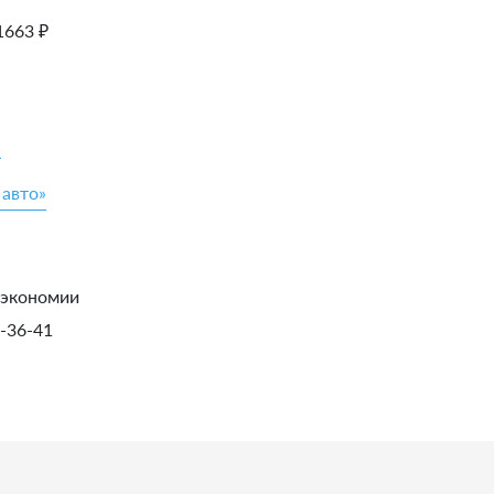
1663
₽
»
 авто»
 экономии
1-36-41