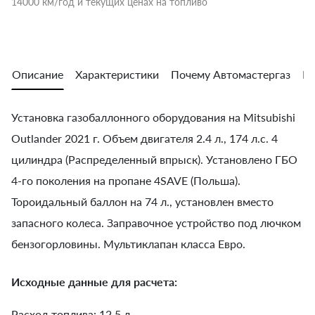
14000 км/год и текущих ценах на топливо
Описание
Характеристики
Почему Автомастергаз
Во
Установка газобаллонного оборудования на Mitsubishi
Outlander 2021 г. Объем двигателя 2.4 л., 174 л.с. 4
цилиндра (Распределенный впрыск). Установлено ГБО
4-го поколения на пропане 4SAVE (Польша).
Тороидальный баллон на 74 л., установлен вместо
запасного колеса. Заправочное устройство под лючком
бензогорловины. Мультиклапан класса Евро.
Исходные данные для расчета:
Расход топлива: 12.5 л.