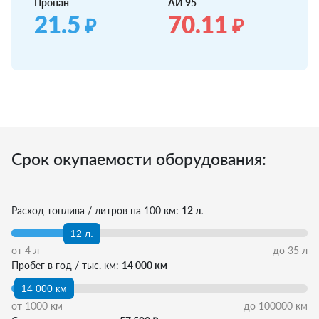
Пропан
АИ 95
21.5
70.11
₽
₽
Срок окупаемости оборудования:
Расход топлива / литров на 100 км:
12 л.
12 л.
от
4
л
до
35
л
Пробег в год / тыс. км:
14 000 км
14 000 км
от
1000
км
до
100000
км