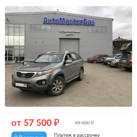
от
57 500
₽
69 000
₽
Платеж в рассрочку