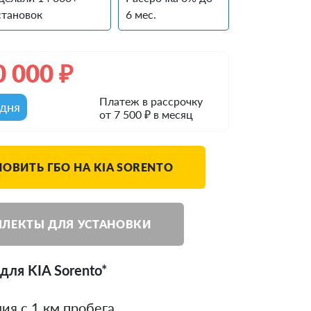
становок
6 мес.
0 000
₽
Платеж в рассрочку
одня
от 7 500 ₽ в месяц
НОВИТЬ ГБО НА KIA SORENTO
ЛЕКТЫ ДЛЯ УСТАНОВКИ
для KIA Sorento*
ия с 1 км пробега