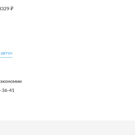
8329
₽
»
 авто»
 экономии
1-36-41