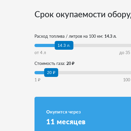
Срок окупаемости обору
Расход топлива / литров на 100 км:
14.3 л.
14.3 л.
от
4
л
до
35
Стоимость газа:
20 ₽
20 ₽
1
₽
100
Окупится через
11
месяцев