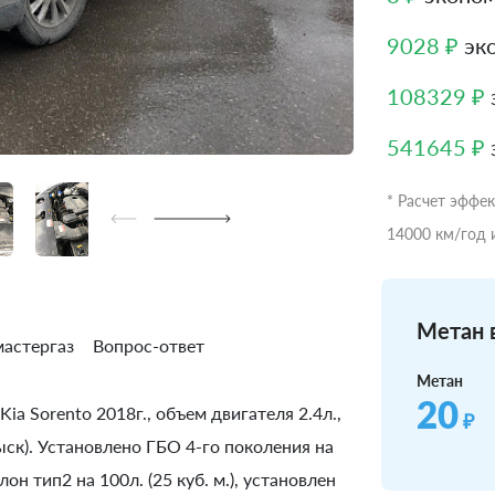
9028 ₽
эко
108329 ₽
541645 ₽
* Расчет эффе
14000 км/год 
Метан в
астергаз
Вопрос-ответ
Метан
20
ia Sorento 2018г., объем двигателя 2.4л.,
₽
ск). Установлено ГБО 4-го поколения на
н тип2 на 100л. (25 куб. м.), установлен