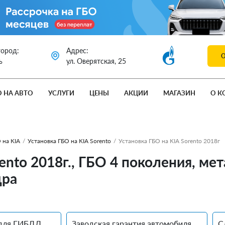
город:
Адрес:
ь
ул. Оверятская, 25
О НА АВТО
УСЛУГИ
ЦЕНЫ
АКЦИИ
МАГАЗИН
О К
 на KIA
/
Установка ГБО на KIA Sorento
/
Установка ГБО на KIA Sorento 2018г
ento 2018г., ГБО 4 поколения, ме
дра
для ГИБДД
Заводская гарантия автомобиля
С