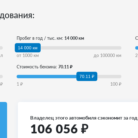
дования:
Пробег в год / тыс. км:
14 000 км
С
14 000 км
л
от
1000
км
до
100000
км
2
Стоимость бензина:
70.11 ₽
70.11 ₽
₽
1
₽
100
₽
Владелец этого автомобиля сэкономит за год
106 056
₽