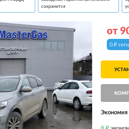
сохранится
у
от
9
0 ₽ сег
УСТА
КОМП
Экономия 
8 ₽
эконом