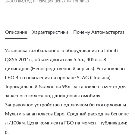
14000 км/год и текущих ценах на топливо
Описание
Характеристики
Почему Автомастергаз
Во
Установка газобаллонного оборудования на Infiniti
QХ56 2011г., объем двигателя 5.5л., 405л.с. 8
цилиндров (Непосредственный впрыск). Установлено
ГБО 4-го поколения на пропане STAG (Польша).
Тороидальный баллон на 98л., установлен в место для
запасного колеса под днищем автомобиля.
Заправочное устройство под лючком бензогорловины.
Мультиклапан класса Евро. Средний расход на бензине
л./100км. Цена комплекта ГБО на момент публикации:
р.