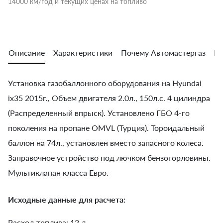
14000 км/год и текущих ценах на топливо
Описание
Характеристики
Почему Автомастергаз
Во
Установка газобаллонного оборудования на Hyundai
ix35 2015г., Объем двигателя 2.0л., 150л.с. 4 цилиндра
(Распределенный впрыск). Установлено ГБО 4-го
поколения на пропане OMVL (Турция). Тороидальный
баллон на 74л., установлен вместо запасного колеса.
Заправочное устройство под лючком бензогорловины.
Мультиклапан класса Евро.
Исходные данные для расчета:
Расход топлива: 12 л.