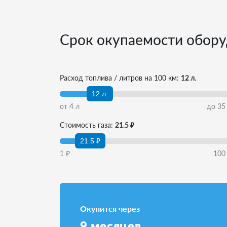
Срок окупаемости обору
Расход топлива / литров на 100 км:
12 л.
12 л.
от
4
л
до
35
Стоимость газа:
21.5 ₽
21.5 ₽
1
₽
100
Окупится через
9
месяцев