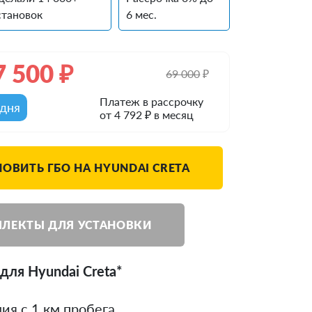
становок
6 мес.
7 500
₽
69 000
₽
Платеж в рассрочку
одня
от 4 792 ₽ в месяц
НОВИТЬ ГБО НА HYUNDAI CRETA
ЛЕКТЫ ДЛЯ УСТАНОВКИ
для Hyundai Creta*
ия с 1 км пробега