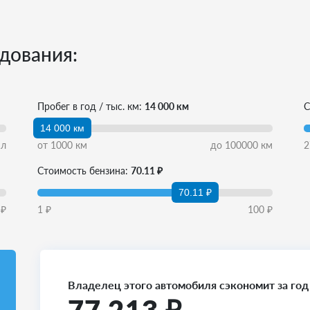
дования:
Пробег в год / тыс. км:
14 000 км
С
14 000 км
л
от
1000
км
до
100000
км
2
Стоимость бензина:
70.11 ₽
70.11 ₽
₽
1
₽
100
₽
Владелец этого автомобиля сэкономит за год