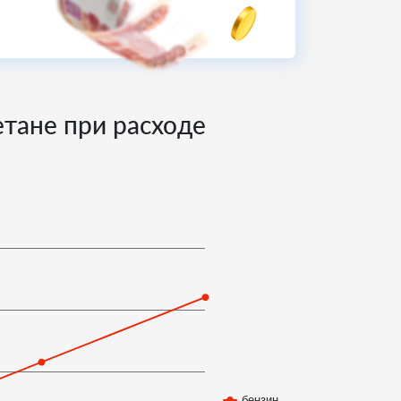
етане при расходе
бензин