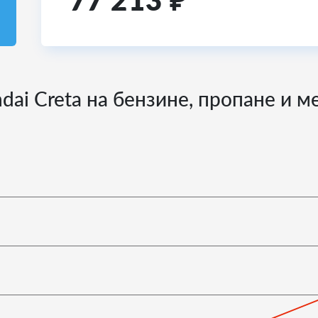
77 213
₽
dai Creta на бензине, пропане и м