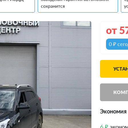
сохранится
у
от
5
0 ₽ сег
УСТА
КОМП
Экономия 
6 ₽
эконом