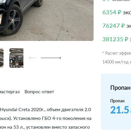
6354 ₽
эко
76247 ₽
эк
381235 ₽
* Расчет эффе
14000 км/год 
Пропан 
астергаз
Вопрос-ответ
Пропан
21.5
yundai Creta 2020г., объем двигателя 2.0
прыск). Установлено ГБО 4-го поколения на
н на 53 л., установлен вместо запасного