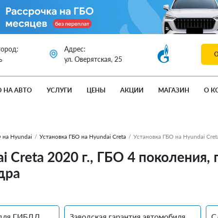
город:
Адрес:
ь
ул. Оверятская, 25
О НА АВТО
УСЛУГИ
ЦЕНЫ
АКЦИИ
МАГАЗИН
О К
 на Hyundai
/
Установка ГБО на Hyundai Creta
/
Установка ГБО на Hyundai Cret
i Creta 2020 г., ГБО 4 поколения,
дра
для ГИБДД
Заводская гарантия автомобиля
С